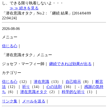
し、できる限り執着しないよ・・・
≫ ≫ 続きを見る
「潜在意識オタク」No.2：「継続 結果」[2014/04/09
22:04:24]
2026-08-06
メニュー
信じる心
｜
「潜在意識オタク」メニュー
ジョセフ・マーフィー師｜
継続できれば効果が出る
｜
カテゴリー
信じる心
（12）｜
潜在意識
（13）｜
自己暗示
（8）｜
断言
法
（12）｜
祈り
（14）｜
心の法則
（16）｜ -｜
感謝の気持
ち
（6）｜
潜在意識オタク
（2）｜
科学的な祈り
（1）｜
リンク集
｜
メールを送る
｜