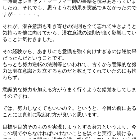
一時期はジョセフ・マーフィー師の書籍を読みあさっていま
したね。それでも、思うような効果を実感できなかったので
すが・・・・・。
それが、潜在意識も引き寄せの法則も全て忘れて生きようと
気持ちを他に向けてから、潜在意識の法則が強く影響してい
ることに気付きました。
その経験から、あまりにも意識を強く向けすぎるのは逆効果
だったんだということです。
もっとも努力逆転の法則等といわれて、古くから意識的な努
力は潜在意識と対立するものだと教えてくれていたのにも拘
わらず。
意識的な努力を加える方がうまく行くような錯覚をしてしま
うのですね。
では、努力しなくてもいいの？。というと、今目の前にある
ことには真剣に取組む方が良いと思います。
目標や目的そのものを実現しようとする努力というより、今
この場でやらなければいけないことを淡々と実行し続ける。