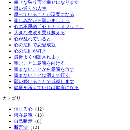
幸せな独り言で幸せになります
思い通りの人生
思っていることが現実になる
楽しみながら願いましょう
心の不思議「セドナ・メソッド」
大きな失敗を乗り越える
心が乱れていると
心の法則で恋愛成就
心の法則が好き
最近よく相談されます
望むことに意識を向ける
望まないことから意識を放す
望まないことは消えて行く
願い続けることで成就します
健康を考えていれば健康になる
カテゴリー
信じる心
（12）
潜在意識
（13）
自己暗示
（8）
断言法
（12）