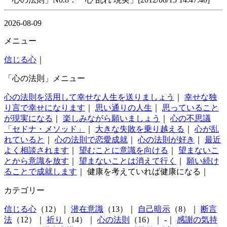
2026-08-09
メニュー
信じる心
｜
「心の法則」メニュー
心の法則を活用して幸せな人生を送りましょう
｜
幸せな独
り言で幸せになります
｜
思い通りの人生
｜
思っていること
が現実になる
｜
楽しみながら願いましょう
｜
心の不思議
「セドナ・メソッド」
｜
大きな失敗を乗り越える
｜
心が乱
れていると
｜
心の法則で恋愛成就
｜
心の法則が好き
｜
最近
よく相談されます
｜
望むことに意識を向ける
｜
望まないこ
とから意識を放す
｜
望まないことは消えて行く
｜
願い続け
ることで成就します
｜ 健康を考えていれば健康になる｜
カテゴリー
信じる心
（12）｜
潜在意識
（13）｜
自己暗示
（8）｜
断言
法
（12）｜
祈り
（14）｜
心の法則
（16）｜ -｜
感謝の気持