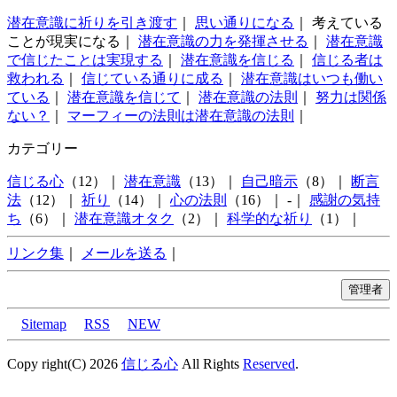
潜在意識に祈りを引き渡す
｜
思い通りになる
｜ 考えている
ことが現実になる｜
潜在意識の力を発揮させる
｜
潜在意識
で信じたことは実現する
｜
潜在意識を信じる
｜
信じる者は
救われる
｜
信じている通りに成る
｜
潜在意識はいつも働い
ている
｜
潜在意識を信じて
｜
潜在意識の法則
｜
努力は関係
ない？
｜
マーフィーの法則は潜在意識の法則
｜
カテゴリー
信じる心
（12）｜
潜在意識
（13）｜
自己暗示
（8）｜
断言
法
（12）｜
祈り
（14）｜
心の法則
（16）｜ -｜
感謝の気持
ち
（6）｜
潜在意識オタク
（2）｜
科学的な祈り
（1）｜
リンク集
｜
メールを送る
｜
Sitemap
RSS
NEW
Copy right(C) 2026
信じる心
All Rights
Reserved
.