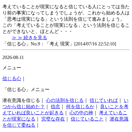
考えていることが現実になると信じている人にとっては当た
り前の事実になってしまうでしょうが、これから始める人は
「思考は現実になる」という法則を信じて進みましょう。
この「考えていることが現実になる」という法則を信じるこ
とができないと、ほとんど・・・
≫ ≫ 続きを見る
「信じる心」No.9：「考え 現実」[2014/07/16 22:52:10]
2026-08-11
メニュー
信じる心
｜
「信じる心」メニュー
潜在意識を信じる｜
心の法則を信じる
｜
信じていれば
｜
い
つから信じ始めた？
｜
信念
｜
何を信じるか
｜
良いことを考
えていれば良いことが起きる
｜
心の中の神
｜
考えているこ
とが現実になる
｜
完璧な存在
｜
信じていること
｜
潜在意識
を信じて委ねる
｜