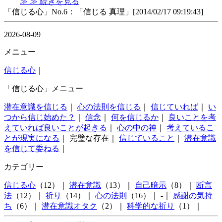
≫ ≫ 続きを見る
「信じる心」No.6：「信じる 真理」[2014/02/17 09:19:43]
2026-08-09
メニュー
信じる心
｜
「信じる心」メニュー
潜在意識を信じる
｜
心の法則を信じる
｜
信じていれば
｜
い
つから信じ始めた？
｜
信念
｜
何を信じるか
｜
良いことを考
えていれば良いことが起きる
｜
心の中の神
｜
考えているこ
とが現実になる
｜ 完璧な存在｜
信じていること
｜
潜在意識
を信じて委ねる
｜
カテゴリー
信じる心
（12）｜
潜在意識
（13）｜
自己暗示
（8）｜
断言
法
（12）｜
祈り
（14）｜
心の法則
（16）｜ -｜
感謝の気持
ち
（6）｜
潜在意識オタク
（2）｜
科学的な祈り
（1）｜