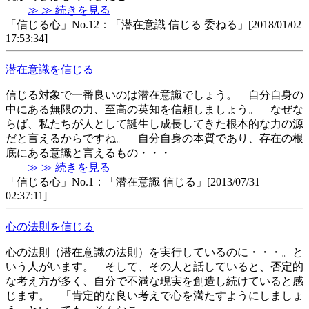
≫ ≫ 続きを見る
「信じる心」No.12：「潜在意識 信じる 委ねる」[2018/01/02
17:53:34]
潜在意識を信じる
信じる対象で一番良いのは潜在意識でしょう。 自分自身の
中にある無限の力、至高の英知を信頼しましょう。 なぜな
らば、私たちが人として誕生し成長してきた根本的な力の源
だと言えるからですね。 自分自身の本質であり、存在の根
底にある意識と言えるもの・・・
≫ ≫ 続きを見る
「信じる心」No.1：「潜在意識 信じる」[2013/07/31
02:37:11]
心の法則を信じる
心の法則（潜在意識の法則）を実行しているのに・・・。と
いう人がいます。 そして、その人と話していると、否定的
な考え方が多く、自分で不満な現実を創造し続けていると感
じます。 「肯定的な良い考えで心を満たすようにしましょ